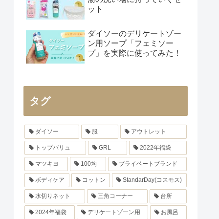
ット
ダイソーのデリケートゾー
ン用ソープ「フェミソー
プ」を実際に使ってみた！
タグ
ダイソー
服
アウトレット
トップバリュ
GRL
2022年福袋
マツキヨ
100均
プライベートブランド
ボディケア
コットン
StandarDay(コスモス)
水切りネット
三角コーナー
台所
2024年福袋
デリケートゾーン用
お風呂