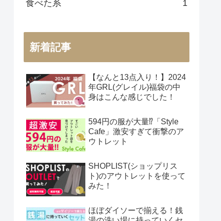
食べた系
1
新着記事
【なんと13点入り！】2024
年GRL(グレイル)福袋の中
身はこんな感じでした！
594円の服が大量⁉「Style
Cafe」激安すぎて衝撃のア
ウトレット
SHOPLIST(ショップリス
ト)のアウトレットを使って
みた！
ほぼダイソーで揃える！銭
湯の洗い場に持っていくセ